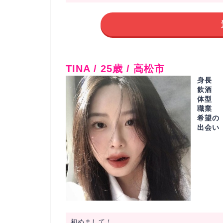
TINA / 25歳 / 高松市
身長
飲酒
体型
職業
希望の
出会い
初めまして！