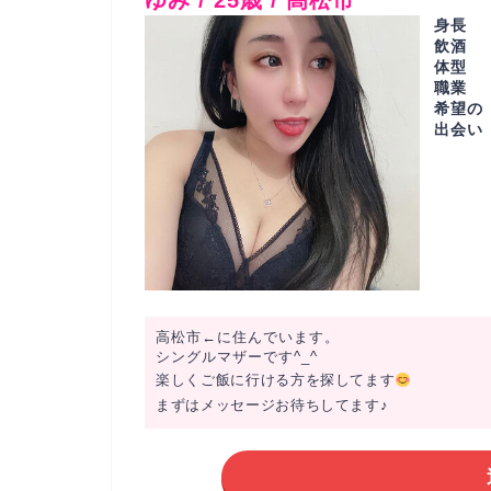
ゆみ / 25歳 / 高松市
身長
飲酒
体型
職業
希望の
出会い
高松市←に住んでいます。
シングルマザーです^_^
楽しくご飯に行ける方を探してます
まずはメッセージお待ちしてます♪