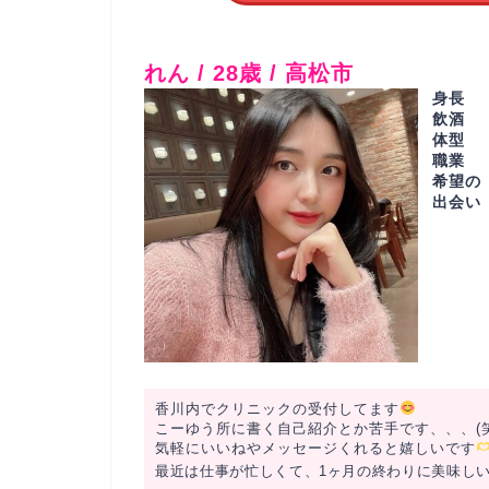
れん / 28歳 / 高松市
身長
飲酒
体型
職業
希望の
出会い
香川内でクリニックの受付してます
こーゆう所に書く自己紹介とか苦手です、、、(笑
気軽にいいねやメッセージくれると嬉しいです
最近は仕事が忙しくて、1ヶ月の終わりに美味し