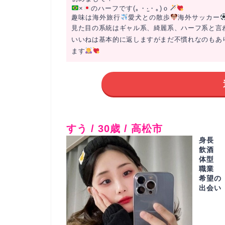
×
のハーフです(｡・‧̫・｡)ｏ
趣味は海外旅行
愛犬との散歩
海外サッカー
見た目の系統はギャル系、綺麗系、ハーフ系と言
いいねは基本的に返しますがまだ不慣れなのもあ
ます
すう / 30歳 / 高松市
身長
飲酒
体型
職業
希望の
出会い