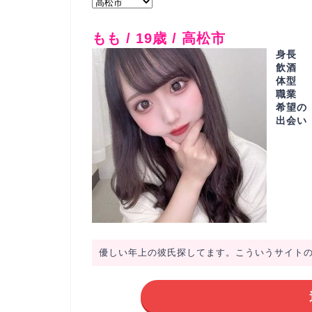
もも / 19歳 / 高松市
身長
飲酒
体型
職業
希望の
出会い
優しい年上の彼氏探してます。こういうサイト