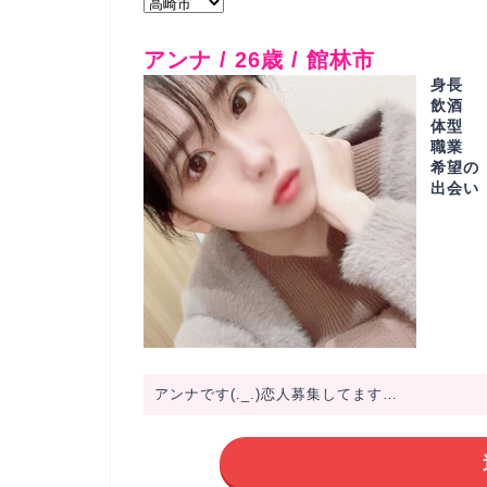
アンナ / 26歳 / 館林市
身長
飲酒
体型
職業
希望の
出会い
アンナです(._.)恋人募集してます…