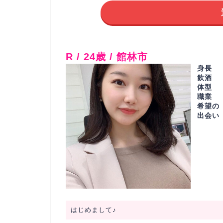
R / 24歳 / 館林市
身長
飲酒
体型
職業
希望の
出会い
はじめまして♪