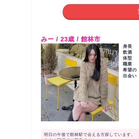
みー / 23歳 / 館林市
身長
飲酒
体型
職業
希望の
出会い
明日の午後で館林駅で会える方探しています。