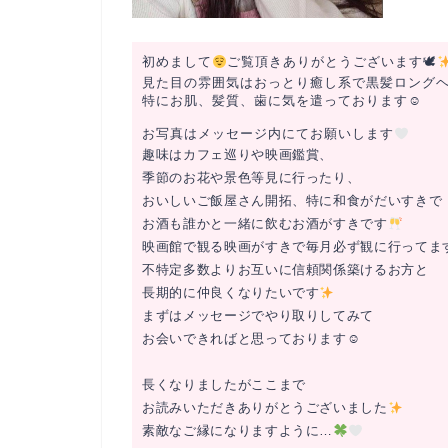
初めまして
ご覧頂きありがとうございます🕊
見た目の雰囲気はおっとり癒し系で黒髪ロング
特にお肌、髪質、歯に気を遣っております☺
️
お写真はメッセージ内にてお願いします
趣味はカフェ巡りや映画鑑賞、
季節のお花や景色等見に行ったり、
おいしいご飯屋さん開拓、特に和食がだいすきで
お酒も誰かと一緒に飲むお酒がすきです
映画館で観る映画がすきで毎月必ず観に行ってま
不特定多数よりお互いに信頼関係築けるお方と
長期的に仲良くなりたいです
まずはメッセージでやり取りしてみて
お会いできればと思っております☺
長くなりましたがここまで
お読みいただきありがとうございました
素敵なご縁になりますように…