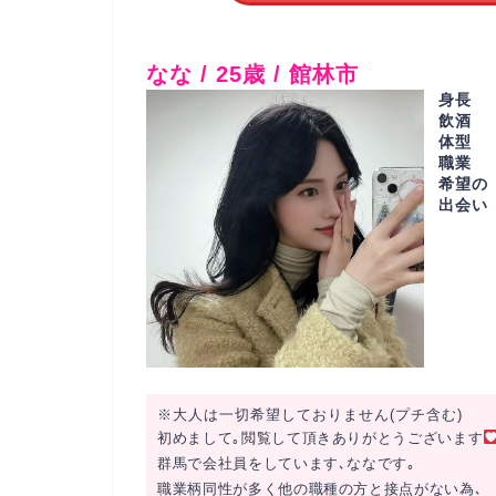
なな / 25歳 / 館林市
身長
飲酒
体型
職業
希望の
出会い
※大人は一切希望しておりません(プチ含む)
初めまして｡閲覧して頂きありがとうございます
群馬で会社員をしています､ななです｡
職業柄同性が多く他の職種の方と接点がない為､