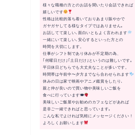
様々な職種の方とのお話を聞いたり会話できれば
嬉しいです
性格は比較的落ち着いておりあまり賑やかで
ガヤガヤしてる様なタイプではありません｡
お話してて楽しい､面白いともよく言われます
一緒にいて楽しい､安心するといった方との
時間を大切にします。
仕事がシフト制であり休みが不定期の為、
｢何曜日だけ｣｢土日だけ｣というのは難しいです｡
平日休日どちらでも大丈夫なことが多いです。
時間帯は午前中〜夕方までなら合わせられます
休みの日は家で映画やアニメ鑑賞をしたり､
親と仲が良いので買い物や美味しいご飯を
食べに行っています🍽
美味しいご飯屋やお勧めのカフェなどがあれば
是非ご一緒できればと思っています｡
こんな私でよければ気軽にメッセージください！
よろしくお願いします