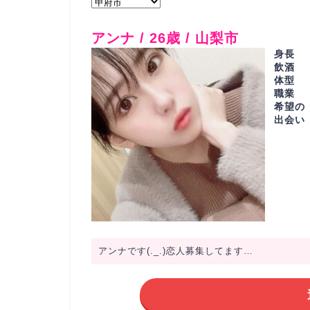
アンナ / 26歳 / 山梨市
身長
飲酒
体型
職業
希望の
出会い
アンナです(._.)恋人募集してます…