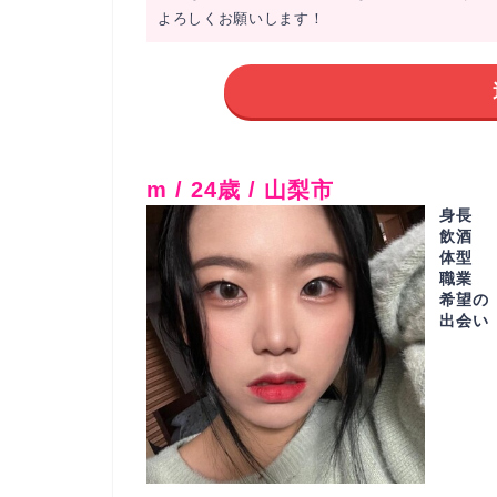
よろしくお願いします！
m / 24歳 / 山梨市
身長
飲酒
体型
職業
希望の
出会い