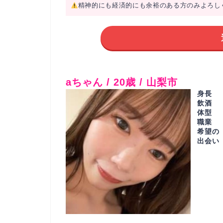
精神的にも経済的にも余裕のある方のみよろし
aちゃん / 20歳 / 山梨市
身長
飲酒
体型
職業
希望の
出会い